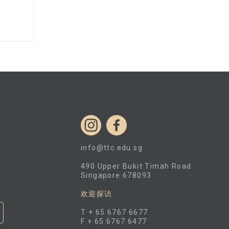
info@ttc.edu.sg
490 Upper Bukit Timah Road
Singapore 678093
欢迎探访
T + 65 6767 6677
F + 65 6767 6477