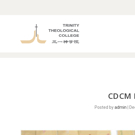
主页
Uncategorized
CDCM Evening Course
>
>
CDCM 
Posted by
admin
|
De