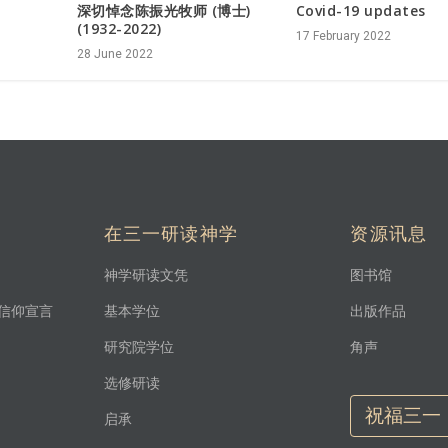
深切悼念陈振光牧师 (博士)
Covid-19 updates
(1932-2022)
17 February 2022
28 June 2022
在三一研读神学
资源讯息
神学研读文凭
图书馆
信仰宣言
基本学位
出版作品
研究院学位
角声
选修研读
祝福三一
启承