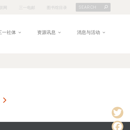
联网
三一电邮
图书馆目录
三一社体
资源讯息
消息与活动
r
T