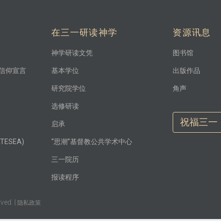
在三一研读神学
资源讯息
神学研读文凭
图书馆
信仰宣言
基本学位
出版作品
研究院学位
角声
选修研读
祝福三一
启承
ESEA)
“思潮”基督教公共学术中心
三一院历
报读程序
ved. |
隐私政策