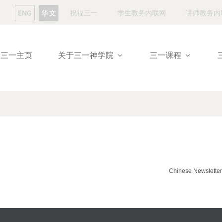
祝福三一
学生教务内联网
讲师教务内
三一主页
关于三一神学院
三一课程
Chinese Newslette