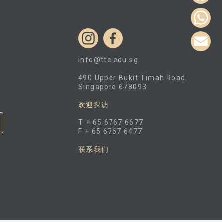
w
F
i
a
W
t
c
info@ttc.edu.sg
E
h
t
e
490 Upper Bukit Timah Road
m
a
Singapore 678093
e
b
a
欢迎探访
r
t
o
i
T + 65 6767 6677
F + 65 6767 6477
s
o
l
联系我们
k
A
p
p