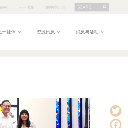
联网
三一电邮
图书馆目录
三一社体
资源讯息
消息与活动
T