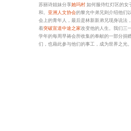
苏丽诗姐妹分享
她玛村
如何服侍红灯区的女
和。
亚洲人文协会
的黎允中弟兄则介绍他们
会上的青年人，最后是林新新弟兄现身说法
着
突破宣道中途之家
改变他的人生。我们三
学年的每周早祷会所收集的奉献的一部分捐
们，也藉此参与他们的事工，成为世界之光